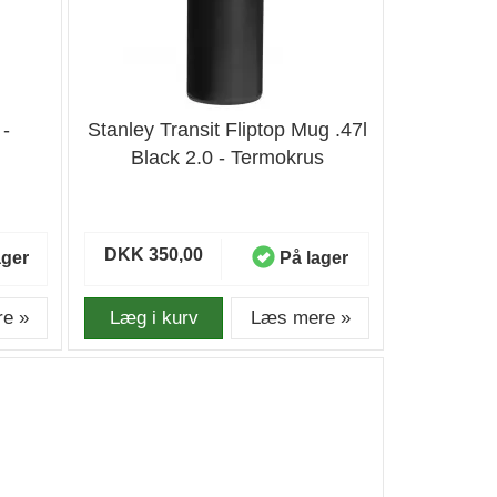
 -
Stanley Transit Fliptop Mug .47l
Black 2.0 - Termokrus
DKK 350,00
ager
På lager
e »
Læg i kurv
Læs mere »