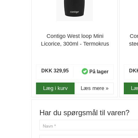
Contigo West loop Mini
Con
Licorice, 300ml - Termokrus
ste
DKK 329,95
DKK
På lager
Læg i kurv
Læs mere »
Læ
Har du spørgsmål til varen?