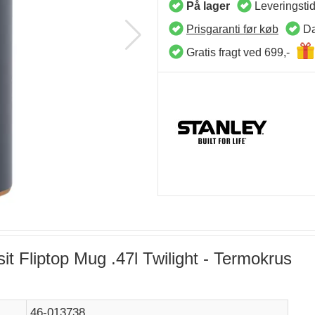
På lager
Leveringsti
Prisgaranti før køb
Da
Gratis fragt ved 699,-
sit Fliptop Mug .47l Twilight - Termokrus
46-013738