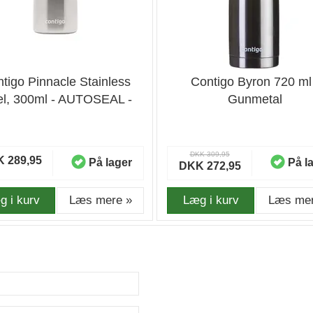
tigo Pinnacle Stainless
Contigo Byron 720 ml
el, 300ml - AUTOSEAL -
Gunmetal
Termokrus
DKK 309,95
 289,95
På lager
På l
DKK 272,95
g i kurv
Læs mere »
Læg i kurv
Læs mer