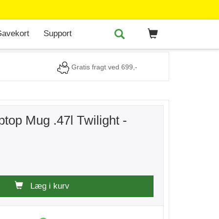
avekort
Support
Gratis fragt ved 699,-
ptop Mug .47l Twilight -
Læg i kurv