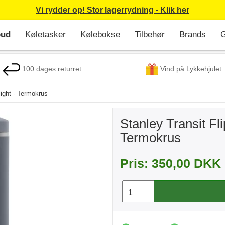
Vi rydder op! Stor lagerrydning - Klik her
bud
Køletasker
Kølebokse
Tilbehør
Brands
G
100 dages returret
Vind på Lykkehjulet
light - Termokrus
Stanley Transit Fli
Termokrus
Pris: 350,00 DKK