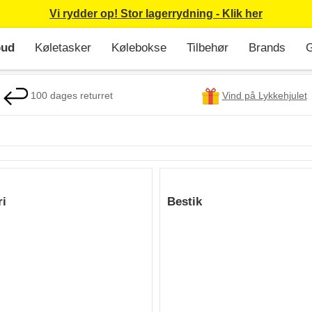
Vi rydder op! Stor lagerrydning - Klik her
bud
Køletasker
Kølebokse
Tilbehør
Brands
G
100 dages returret
Vind på Lykkehjulet
ri
Bestik