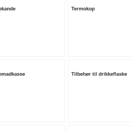
okande
Termokop
omadkasse
Tilbehør til drikkeflaske