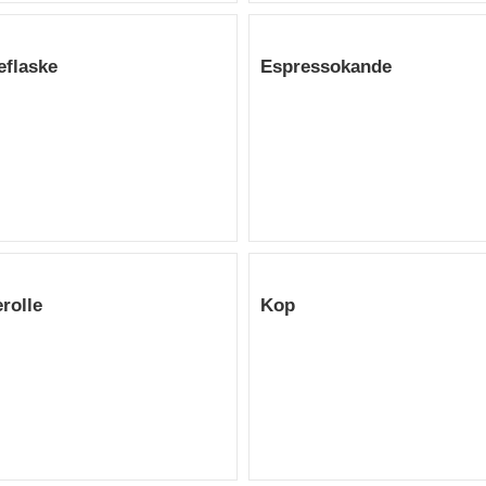
eflaske
Espressokande
rolle
Kop