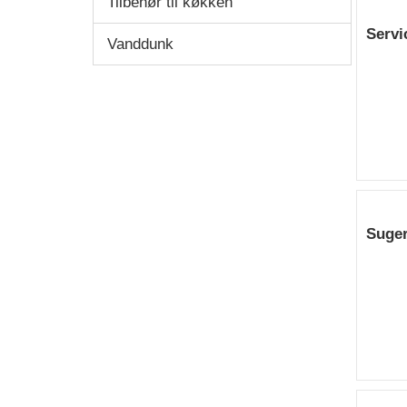
Tilbehør til køkken
Servi
Vanddunk
Suge