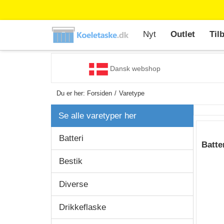
Nyt
Outlet
Til
Dansk webshop
Du er her:
Forsiden
Varetype
Se alle varetyper her
Batteri
Batte
Bestik
Diverse
Drikkeflaske