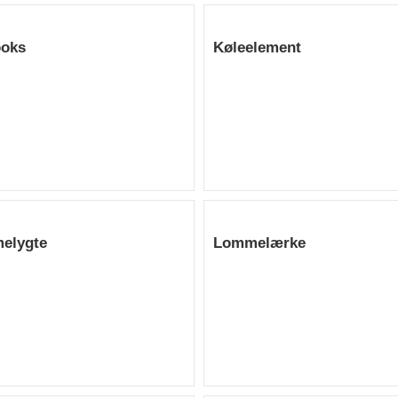
boks
Køleelement
elygte
Lommelærke