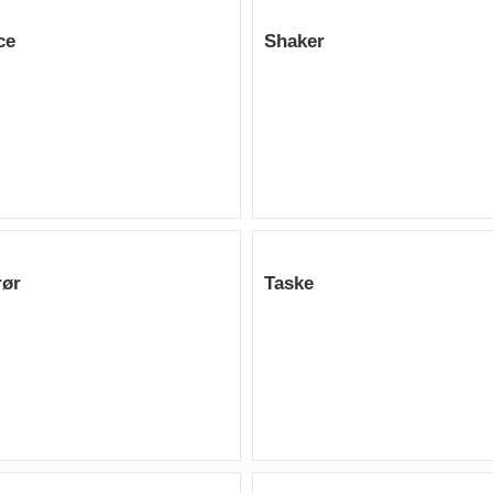
ce
Shaker
rør
Taske