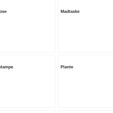
ose
Madtaske
elampe
Plante