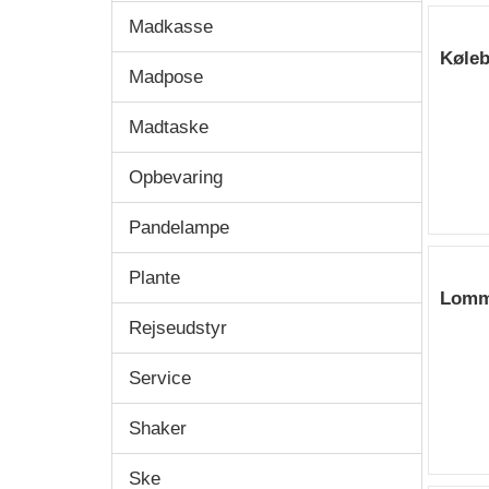
Madkasse
Køle
Madpose
Madtaske
Opbevaring
Pandelampe
Plante
Lomm
Rejseudstyr
Service
Shaker
Ske