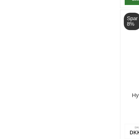
Spar
8%
Hy
DK
DKK