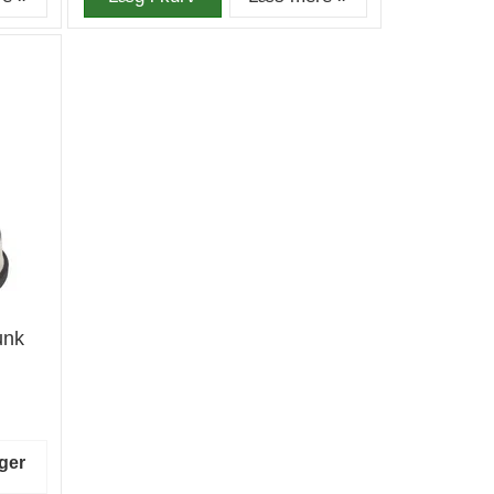
unk
ger