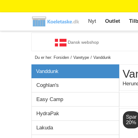
Nyt
Outlet
Til
Dansk webshop
Du er her:
Forsiden
Varetype
Vanddunk
Va
Vanddunk
Herund
Coghlan's
Easy Camp
HydraPak
Spar
20%
Lakuda