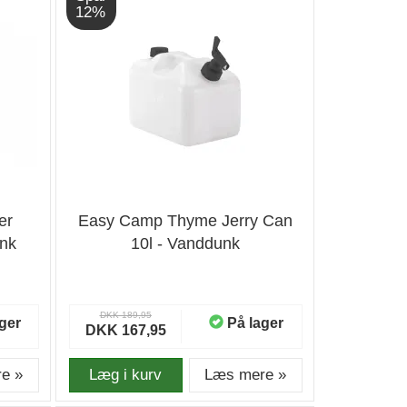
12%
er
Easy Camp Thyme Jerry Can
unk
10l - Vanddunk
DKK 189,95
ger
På lager
DKK 167,95
e »
Læg i kurv
Læs mere »