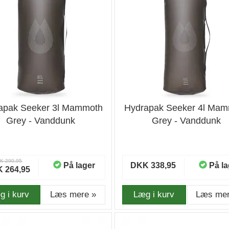
apak Seeker 3l Mammoth
Hydrapak Seeker 4l Ma
Grey - Vanddunk
Grey - Vanddunk
K 290,95
På lager
DKK 338,95
På la
 264,95
g i kurv
Læs mere »
Læg i kurv
Læs mer