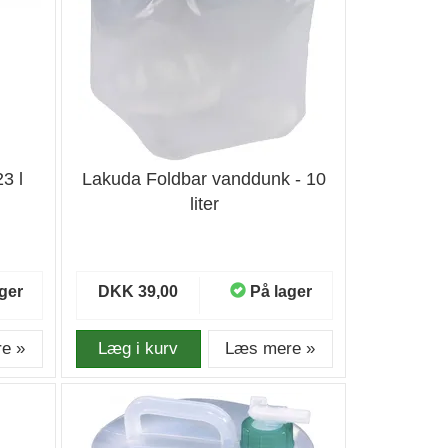
3 l
Lakuda Foldbar vanddunk - 10
liter
ger
DKK 39,00
På lager
e »
Læg i kurv
Læs mere »