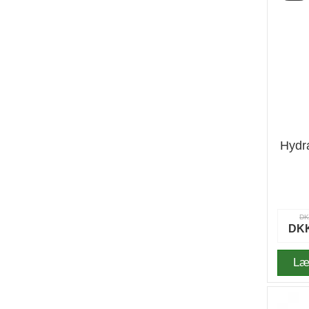
Hydr
DK
DKK
Læ