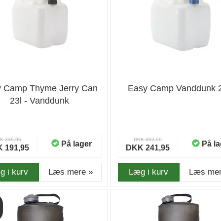
 Camp Thyme Jerry Can
Easy Camp Vanddunk 2
23l - Vanddunk
K 239,95
DKK 302,00
På lager
På la
 191,95
DKK 241,95
g i kurv
Læs mere »
Læg i kurv
Læs mer