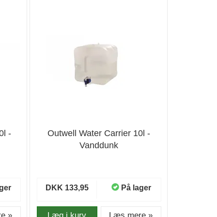
l -
Outwell Water Carrier 10l -
Vanddunk
ger
DKK 133,95
På lager
e »
Læg i kurv
Læs mere »