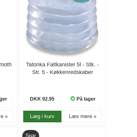
mmoth
Tatonka Faltkanister 5l - Stk. -
Str. 5 - Køkkenredskaber
ger
DKK 92,95
På lager
e »
Læg i kurv
Læs mere »
Spar