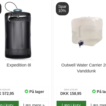
Spar
10%
Expedition 8l
Outwell Water Carrier 20
Vanddunk
K 629,00
DKK 175,95
På lager
På la
 572,95
DKK 158,95
g i kurv
Læs mere »
Læg i kurv
Læs mer