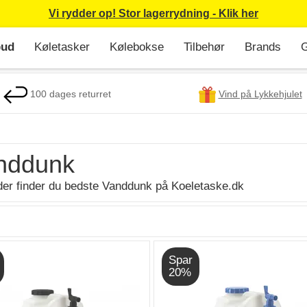
Vi rydder op! Stor lagerrydning - Klik her
bud
Køletasker
Kølebokse
Tilbehør
Brands
G
100 dages returret
Vind på Lykkehjulet
nddunk
er finder du bedste Vanddunk på Koeletaske.dk
Spar
20%