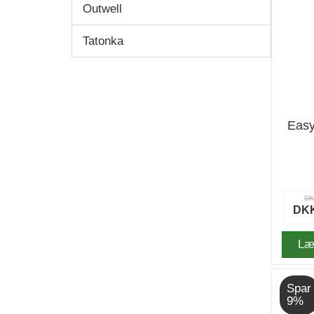
Outwell
Tatonka
Easy
DK
DKK
Læ
Spar
9%