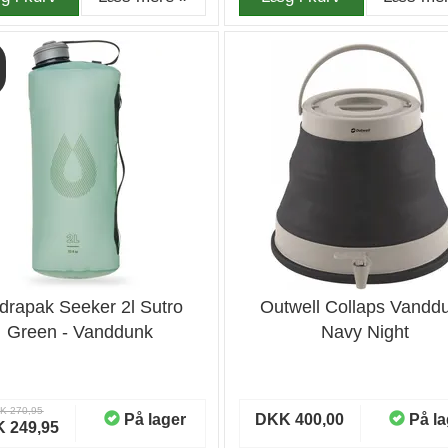
drapak Seeker 2l Sutro
Outwell Collaps Vandd
Green - Vanddunk
Navy Night
K 270,95
På lager
DKK 400,00
På la
 249,95