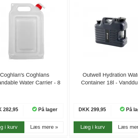
Coghlan's Coghlans
Outwell Hydration Wat
ndable Water Carrier - 8
Container 18l - Vandd
liter - Vanddunk
 282,95
På lager
DKK 299,95
På la
g i kurv
Læs mere »
Læg i kurv
Læs mer