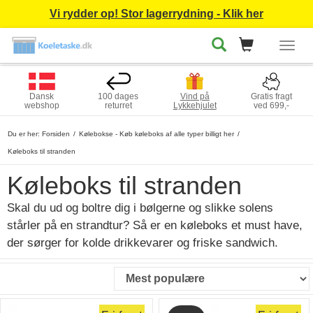
Vi rydder op! Stor lagerrydning - Klik her
Togg
navig
Dansk
100 dages
Vind på
Gratis fragt
webshop
returret
Lykkehjulet
ved 699,-
Du er her:
Forsiden
Kølebokse - Køb køleboks af alle typer billigt her
Køleboks til stranden
Køleboks til stranden
Skal du ud og boltre dig i bølgerne og slikke solens
stårler på en strandtur? Så er en køleboks et must have,
der sørger for kolde drikkevarer og friske sandwich.