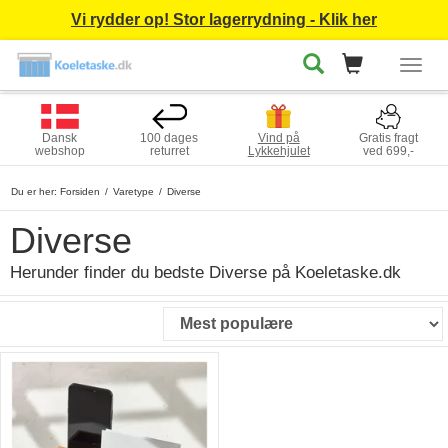
Vi rydder op! Stor lagerrydning - Klik her
Togg
navig
Dansk
100 dages
Vind på
Gratis fragt
webshop
returret
Lykkehjulet
ved 699,-
Du er her:
Forsiden
Varetype
Diverse
Diverse
Herunder finder du bedste Diverse på Koeletaske.dk