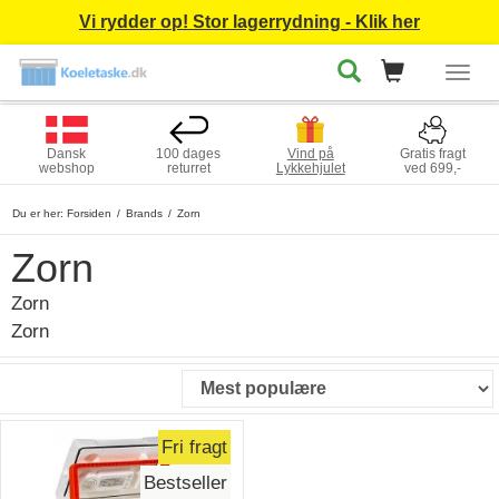
Vi rydder op! Stor lagerrydning - Klik her
Togg
navig
Dansk
100 dages
Vind på
Gratis fragt
webshop
returret
Lykkehjulet
ved 699,-
Du er her:
Forsiden
Brands
Zorn
Zorn
Zorn
Zorn
Fri fragt
Bestseller