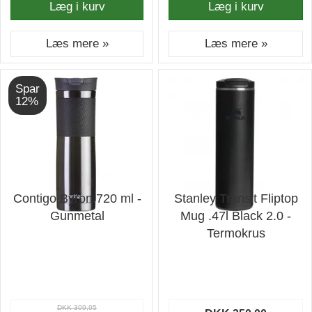
Læg i kurv
Læg i kurv
Læs mere »
Læs mere »
Spar
12%
Contigo Byron 720 ml -
Stanley Transit Fliptop
Gunmetal
Mug .47l Black 2.0 -
Termokrus
DKK 309,95