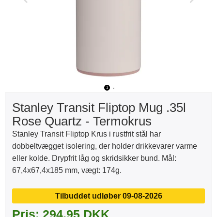
1
2
Stanley Transit Fliptop Mug .35l
Rose Quartz - Termokrus
Stanley Transit Fliptop Krus i rustfrit stål har
dobbeltvægget isolering, der holder drikkevarer varme
eller kolde. Drypfrit låg og skridsikker bund. Mål:
67,4x67,4x185 mm, vægt: 174g.
Tilbuddet udløber 09-08-2026
Pris: 294,95 DKK