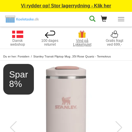
Vi rydder op! Stor lagerrydning - Klik her
Togg
navig
Dansk
100 dages
Vind på
Gratis fragt
webshop
returret
Lykkehjulet
ved 699,-
Du er her:
Forsiden
Stanley Transit Fliptop Mug .35l Rose Quartz - Termokrus
Spar
8%