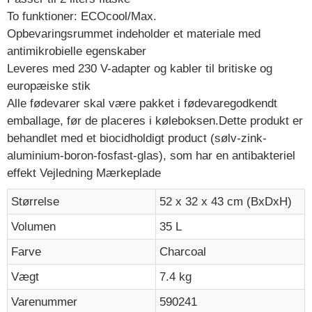
To funktioner: ECOcool/Max.
Opbevaringsrummet indeholder et materiale med
antimikrobielle egenskaber
Leveres med 230 V-adapter og kabler til britiske og
europæiske stik
Alle fødevarer skal være pakket i fødevaregodkendt
emballage, før de placeres i køleboksen.Dette produkt er
behandlet med et biocidholdigt product (sølv-zink-
aluminium-boron-fosfast-glas), som har en antibakteriel
effekt Vejledning Mærkeplade
Størrelse
52 x 32 x 43 cm (BxDxH)
Volumen
35 L
Farve
Charcoal
Vægt
7.4 kg
Varenummer
590241