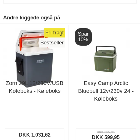
Andre kiggede også på
Fri fragt
Spar
10%
Bestseller
Zorn 29L 12/230V/USB
Easy Camp Arctic
Køleboks - Køleboks
Bluebell 12v/230v 24 -
Køleboks
DKK 665,95
DKK 1.031,62
DKK 599,95