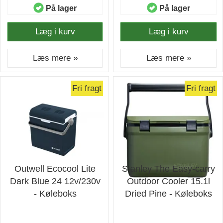
På lager
På lager
Læg i kurv
Læg i kurv
Læs mere »
Læs mere »
Fri fragt
Fri fragt
Outwell Ecocool Lite
Stanley The Easy-carry
Dark Blue 24 12v/230v
Outdoor Cooler 15.1l
- Køleboks
Dried Pine - Køleboks