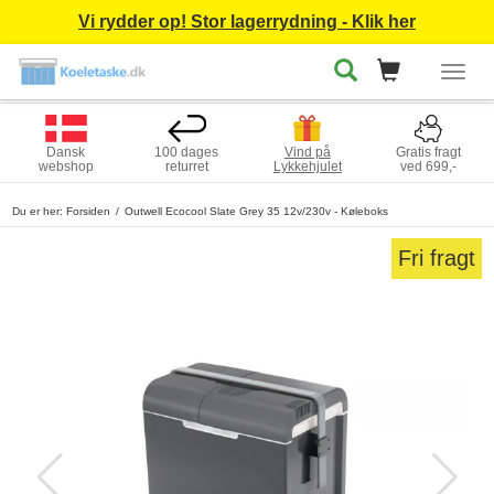
Vi rydder op! Stor lagerrydning - Klik her
Togg
navig
Dansk
100 dages
Vind på
Gratis fragt
webshop
returret
Lykkehjulet
ved 699,-
Du er her:
Forsiden
Outwell Ecocool Slate Grey 35 12v/230v - Køleboks
Fri fragt