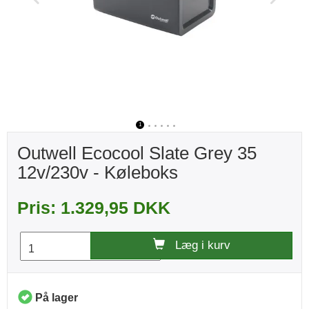
1
2
3
4
5
6
Outwell Ecocool Slate Grey 35
12v/230v - Køleboks
Pris: 1.329,95 DKK
Læg i kurv
På lager