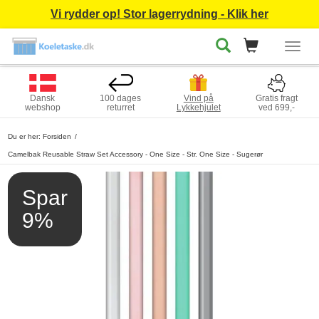
Vi rydder op! Stor lagerrydning - Klik her
Togg
navig
Dansk
100 dages
Vind på
Gratis fragt
webshop
returret
Lykkehjulet
ved 699,-
Du er her:
Forsiden
Camelbak Reusable Straw Set Accessory - One Size - Str. One Size - Sugerør
Spar
9%