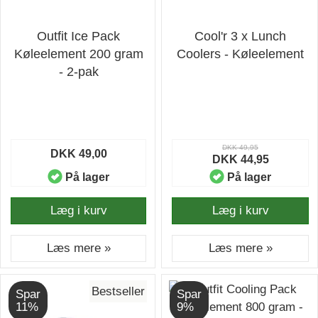
Outfit Ice Pack
Cool'r 3 x Lunch
Køleelement 200 gram
Coolers - Køleelement
- 2-pak
DKK 49,95
DKK 49,00
DKK 44,95
På lager
På lager
Læg i kurv
Læg i kurv
Læs mere »
Læs mere »
Bestseller
Spar
Spar
11%
9%