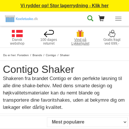
Vi rydder op! Stor lagerrydning - Klik her
Togg
navig
Dansk
100 dages
Vind på
Gratis fragt
webshop
returret
Lykkehjulet
ved 699,-
Du er her:
Forsiden
Brands
Contigo
Shaker
Contigo Shaker
Shakeren fra brandet Contigo er den perfekte løsning til
alle dine shake-behov. Med dens smarte design og
højkvalitetsmaterialer kan du nemt blande og
transportere dine favoritshakes, uden at bekymre dig om
lækager eller dårlig kvalitet.