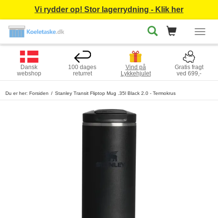
Vi rydder op! Stor lagerrydning - Klik her
Togg
navig
Dansk
100 dages
Vind på
Gratis fragt
webshop
returret
Lykkehjulet
ved 699,-
Du er her:
Forsiden
Stanley Transit Fliptop Mug .35l Black 2.0 - Termokrus