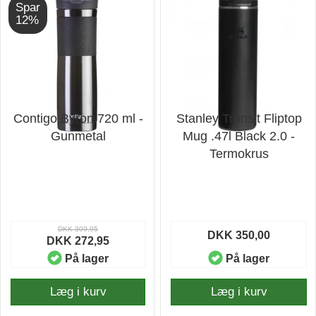
Spar
12%
Contigo Byron 720 ml -
Stanley Transit Fliptop
Gunmetal
Mug .47l Black 2.0 -
Termokrus
DKK 309,95
DKK 350,00
DKK 272,95
På lager
På lager
Læg i kurv
Læg i kurv