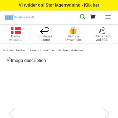
Vi rydder op! Stor lagerrydning - Klik her
Togg
navig
Dansk
100 dages
Vind på
Gratis fragt
webshop
returret
Lykkehjulet
ved 699,-
Du er her:
Forsiden
Sistema Lunch Cube 1,4l - Pink - Madkasse