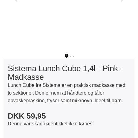
1
2
3
Sistema Lunch Cube 1,4l - Pink -
Madkasse
Lunch Cube fra Sistema er en praktisk madkasse med
to sektioner. Den er nem at håndtere og tåler
opvaskemaskine, fryser samt mikroovn. Ideel til børn.
DKK 59,95
Denne vare kan i øjeblikket ikke købes.